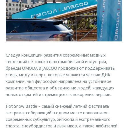
Страхование
Клиентская поддержка
Обратная связь
Кредитный калькулятор
O&J Автоклуб
Аксессуары
Клуб владельцев OMODA
Одежда и сувениры
Приложение O&J
Оригинальные аксессуары
Аксессуары
Запчасти
Следуя концепции развития современных модных
Одежда и сувениры
тенденций не только в автомобильной индустрии,
Трейд-ин
Оригинальные аксессуары
бренды OMODA и JAECOO продолжают поддерживать
стиль, моду и спорт, которые являются частью ДНК
Калькулятор трейд-ин
Запчасти
компании, чья философия направлена на устойчивое
развитие общества и объединение людей, жаждущих
новых открытий и стремящихся к покорению вершин.
Hot Snow Battle – самый снежный летний фестиваль
экстрима, собирающий в одном месте поклонников
современных субкультур, хип-хопа и экстремального
спорта, сноубордистов и лыжников, а также любителей