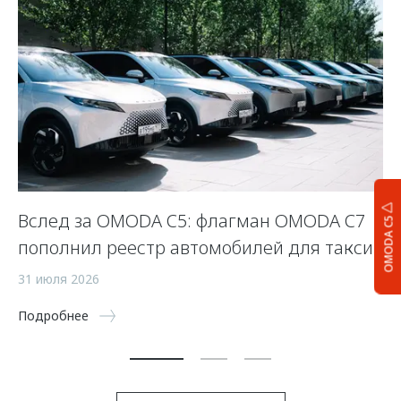
Вслед за OMODA C5: флагман OMODA C7
С
OMODA C5
пополнил реестр автомобилей для такси
п
а
31 июля 2026
5 
Подробнее
По