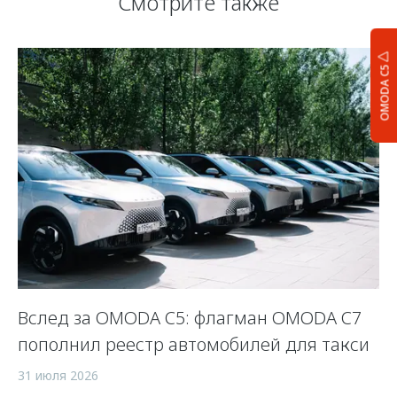
Смотрите также
OMODA C5
Вслед за OMODA C5: флагман OMODA C7
С
пополнил реестр автомобилей для такси
п
а
31 июля 2026