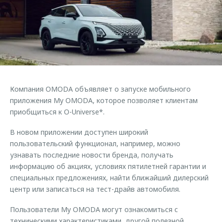
Страхование
Клиентская поддержка
Обратная связь
Кредитный калькулятор
O&J Автоклуб
Аксессуары
Клуб владельцев OMODA
Одежда и сувениры
Приложение O&J
Оригинальные аксессуары
Аксессуары
Компания OMODA объявляет о запуске мобильного
Запчасти
Одежда и сувениры
приложения My OMODA, которое позволяет клиентам
приобщиться к O-Universe*.
Трейд-ин
Оригинальные аксессуары
Калькулятор трейд-ин
Запчасти
В новом приложении доступен широкий
пользовательский функционал, например, можно
узнавать последние новости бренда, получать
информацию об акциях, условиях пятилетней гарантии и
специальных предложениях, найти ближайший дилерский
центр или записаться на тест-драйв автомобиля.
Пользователи My OMODA могут ознакомиться с
техническими характеристиками, другой полезной