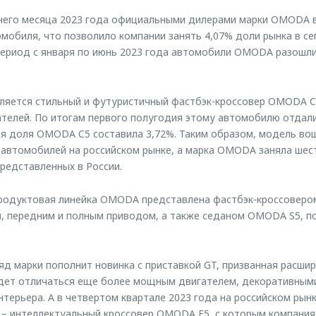
тнего месяца 2023 года официальными дилерами марки OMODA 
омобиля, что позволило компании занять 4,07% доли рынка в се
период с января по июнь 2023 года автомобили OMODA разошли
ляется стильный и футуристичный фастбэк-кроссовер OMODA C
ателей. По итогам первого полугодия этому автомобилю отдал
я доля OMODA C5 составила 3,72%. Таким образом, модель во
автомобилей на российском рынке, а марка OMODA заняла шест
редставленных в России.
родуктовая линейка OMODA представлена фастбэк-кроссовер
й, передним и полным приводом, а также седаном OMODA S5, 
яд марки пополнит новинка с приставкой GT, призванная расшир
дет отличаться еще более мощным двигателем, декоративным
терьера. А в четвертом квартале 2023 года на российском рын
– интеллектуальный кроссовер OMODA E5, с которым компания