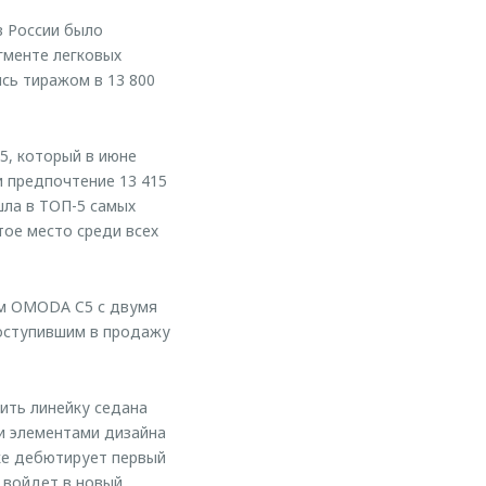
в России было
гменте легковых
сь тиражом в 13 800
5, который в июне
и предпочтение 13 415
шла в ТОП-5 самых
ое место среди всех
ом OMODA C5 с двумя
поступившим в продажу
ить линейку седана
и элементами дизайна
ке дебютирует первый
 войдет в новый