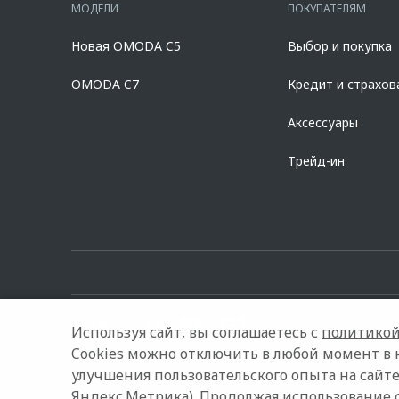
составляет 7,700% при первоначальном взносе 50,000% от ст
МОДЕЛИ
ПОКУПАТЕЛЯМ
полиса КАСКО. При отказе от полиса КАСКО/отсутствии проло
дилерских центрах «Omoda». Изучите все условия кредита в р
Новая OMODA C5
Выбор и покупка
platformId=alfasite
Кредит предоставляет АО Альфа-Банк. ИНН 7
Предложение ограничено и не является публичной офертой.
OMODA C7
Кредит и страхов
Аксессуары
Трейд-ин
Используя сайт, вы соглашаетесь с
политикой
Cookies можно отключить в любой момент в 
улучшения пользовательского опыта на сайте
© 2026 Delivery Car на Киевской (ОНЛАЙН-ДИЛЕР)
Модельн
Яндекс.Метрика). Продолжая использование 