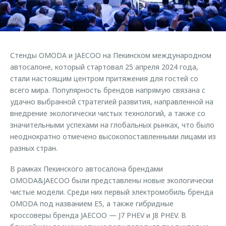
Страхование
Клиентская поддержка
Обратная связь
Кредитный калькулятор
O&J Автоклуб
Аксессуары
Клуб владельцев OMODA
Стенды OMODA и JAECOO на Пекинском международном
Одежда и сувениры
Приложение O&J
автосалоне, который стартовал 25 апреля 2024 года,
Оригинальные аксессуары
стали настоящим центром притяжения для гостей со
Аксессуары
всего мира. Популярность брендов напрямую связана с
Запчасти
Одежда и сувениры
удачно выбранной стратегией развития, направленной на
внедрение экологически чистых технологий, а также со
Трейд-ин
Оригинальные аксессуары
значительными успехами на глобальных рынках, что было
Калькулятор трейд-ин
Запчасти
неоднократно отмечено высокопоставленными лицами из
разных стран.
В рамках Пекинского автосалона брендами
OMODA&JAECOO были представлены новые экологически
чистые модели. Среди них первый электромобиль бренда
OMODA под названием E5, а также гибридные
кроссоверы бренда JAECOO — J7 PHEV и J8 PHEV. В