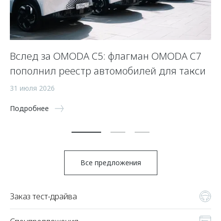
Вслед за OMODA C5: флагман OMODA C7
С
пополнил реестр автомобилей для такси
п
а
31 июля 2026
5 
Подробнее
По
Все предложения
Заказ тест-драйва