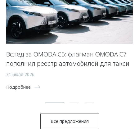
Вслед за OMODA C5: флагман OMODA C7
С
пополнил реестр автомобилей для такси
п
а
31 июля 2026
5 
Подробнее
По
Все предложения