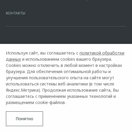
Москва, ул. Каланчевская, д. 27. Ген.лицензия ЦБ РФ № 1326 от
16.01.2015. Предложение ограничено и не является публичной
офертой.
КОНТАКТЫ
Используя сайт, вы соглашаетесь с
политикой обработки
данных
и использованием cookies вашего браузера.
Cookies можно отключить в любой момент в настройках
браузера. Для обеспечения оптимальной работы и
улучшения пользовательского опыта на сайте могут
использоваться системы веб-аналитики (в том числе
Горячая линия OMODA:
+7 (800) 551-04-79
Яндекс.Метрика). Продолжая использование сайта, Вы
соглашаетесь с применением указанных технологий и
© 2026 Delivery Car на Киевской (ОНЛАЙН-ДИЛЕР)
размещением cookie-файлов.
Модельный ряд
Архивные модели
Контакты
Правовая информация
Понятно