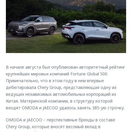
Страхование
Клиентская поддержка
Обратная связь
Кредитный калькулятор
O&J Автоклуб
Аксессуары
Клуб владельцев OMODA
Одежда и сувениры
Приложение O&J
Оригинальные аксессуары
Аксессуары
Запчасти
Одежда и сувениры
В начале августа был опубликован авторитетный рейтинг
Трейд-ин
Оригинальные аксессуары
крупнейших мировых компаний Fortune Global 500.
Калькулятор трейд-ин
Запчасти
Примечательно, что в этом году в нем впервые
дебютировала Chery Group, представляющая одну из
ведущих независимых автомобильных корпораций из
Китая. Материнской компании, в структуру которой
входят OMODA и JAECOO удалось занять 385-ую строчку.
OMODA и JAECOO – перспективные бренды в составе
Chery Group, которые вносят весомый вклад в