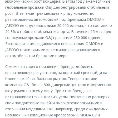
экономический рост концерна. В этом году ежемесячные
глобальные продажи O&J демонстрировали стабильный
рост. В течение трех месяцев к ряду количество
реализованных автомобилей под брендами OMODA и
JAECOO не опускалась ниже 20 000 единиц, что составило
20,8% от общего объема экспорта. В течение 15 месяцев
совокупные продажи O&J превысили 280 000 единиц.
Благодаря этим выдающимся показателям OMODA и
JAECOO стали самыми интенсивно развивающимися
автомобильным брендами в мире.
С момента своего появления, бренды добились
впечатляющих результатов, за короткий срок выйдя на
более чем 40 глобальных рынков. Теперь в активе
компании O&J более 800 дилерских центров и фирменных
шоу-румов по всему миру. При этом бренды не
останавливаются на достигнутом, постепенно расширяя
свои продуктовые линейки высокотехнологичными и
стильными моделями. Так, например, среди ожидаемых
новинок – инновационные кроссоверы OMODA C7 и