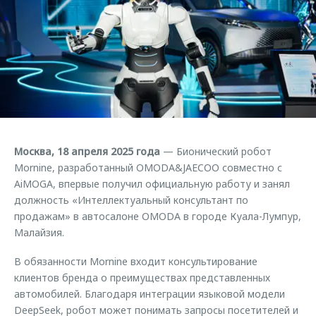
Страхование
Клиентская поддержка
Обратная связь
Кредитный калькулятор
O&J Автоклуб
Аксессуары
Клуб владельцев OMODA
Одежда и сувениры
Приложение O&J
Оригинальные аксессуары
Аксессуары
Запчасти
Одежда и сувениры
Москва, 18 апреля 2025 года
— Бионический робот
Трейд-ин
Оригинальные аксессуары
Mornine, разработанный OMODA&JAECOO совместно с
AiMOGA, впервые получил официальную работу и занял
Калькулятор трейд-ин
Запчасти
должность «Интеллектуальный консультант по
продажам» в автосалоне OMODA в городе Куала-Лумпур,
Малайзия.
В обязанности Mornine входит консультирование
клиентов бренда о преимуществах представленных
автомобилей. Благодаря интеграции языковой модели
DeepSeek, робот может понимать запросы посетителей и