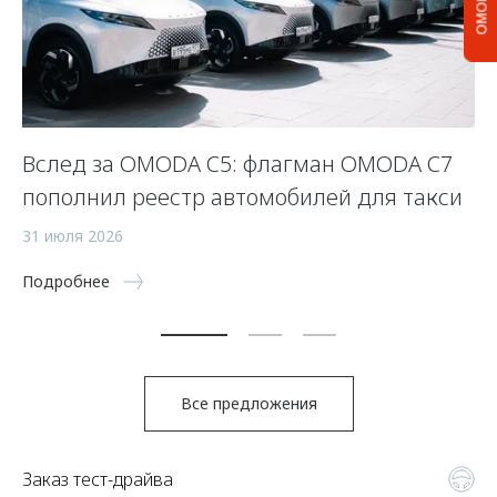
Вслед за OMODA C5: флагман OMODA C7
С
пополнил реестр автомобилей для такси
п
а
31 июля 2026
5 
Подробнее
По
Все предложения
Заказ тест-драйва